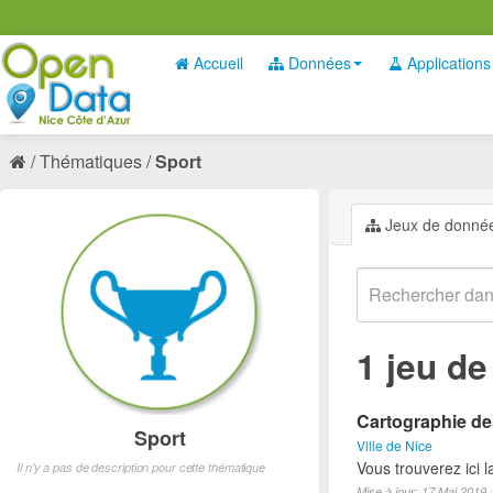
Accueil
Données
Applications
Thématiques
Sport
Jeux de donné
1 jeu d
Cartographie des
Sport
Ville de Nice
Vous trouverez ici l
Il n'y a pas de description pour cette thématique
Mise à jour: 17 Mai 2019