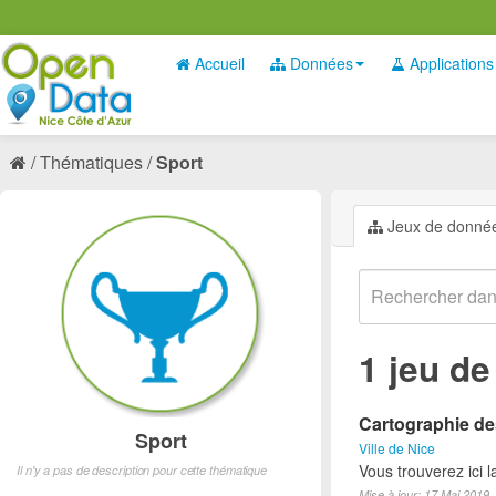
Accueil
Données
Applications
Thématiques
Sport
Jeux de donné
1 jeu d
Cartographie des
Sport
Ville de Nice
Vous trouverez ici l
Il n'y a pas de description pour cette thématique
Mise à jour: 17 Mai 2019