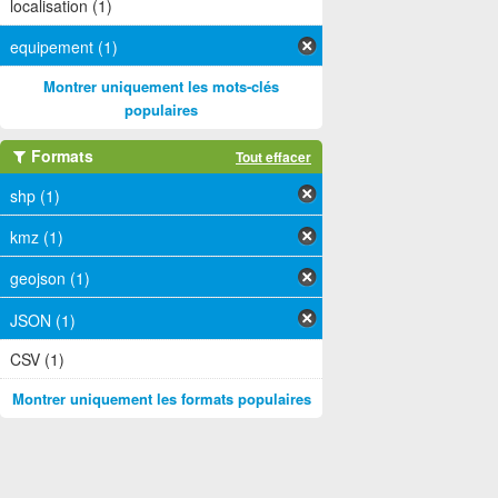
localisation (1)
equipement (1)
Montrer uniquement les mots-clés
populaires
Formats
Tout effacer
shp (1)
kmz (1)
geojson (1)
JSON (1)
CSV (1)
Montrer uniquement les formats populaires