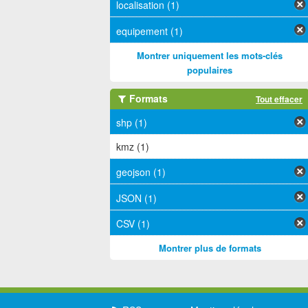
localisation (1)
equipement (1)
Montrer uniquement les mots-clés
populaires
Formats
Tout effacer
shp (1)
kmz (1)
geojson (1)
JSON (1)
CSV (1)
Montrer plus de formats