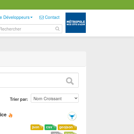
e Développeurs
Contact
Trier par
ice
json
csv
geojson