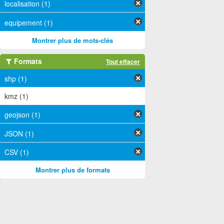
localisation (1)
equipement (1)
Montrer plus de mots-clés
Formats
Tout effacer
shp (1)
kmz (1)
geojson (1)
JSON (1)
CSV (1)
Montrer plus de formats