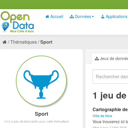
Accueil
Données
Applications
Thématiques
Sport
Jeux de donné
1 jeu d
Cartographie des
Sport
Ville de Nice
Vous trouverez ici l
Il n'y a pas de description pour cette thématique
Mise à jour: 17 Mai 2019