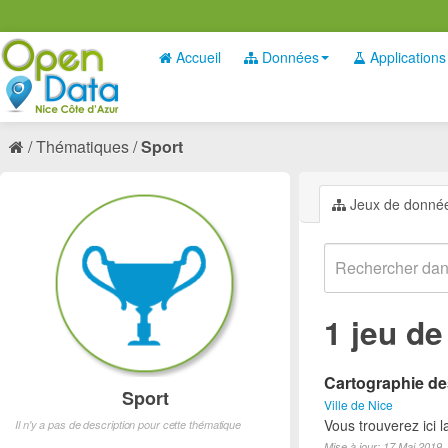
Accueil
Données
Applications
Thématiques
Sport
Jeux de donné
1 jeu d
Cartographie des
Sport
Ville de Nice
Vous trouverez ici l
Il n'y a pas de description pour cette thématique
Mise à jour: 17 Mai 2019