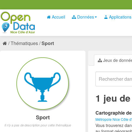
Accueil
Données
Applications
Thématiques
Sport
Jeux de donné
1 jeu d
Cartographie de
Sport
Métropole Nice Côte d
Vous trouverez dan
Il n'y a pas de description pour cette thématique
au format géograph