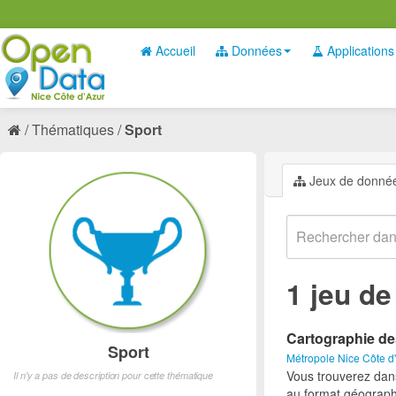
Accueil
Données
Applications
Thématiques
Sport
Jeux de donné
1 jeu d
Cartographie de
Sport
Métropole Nice Côte d
Vous trouverez dan
Il n'y a pas de description pour cette thématique
au format géograph