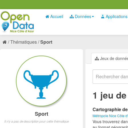
Accueil
Données
Applications
Thématiques
Sport
Jeux de donné
1 jeu d
Cartographie de
Sport
Métropole Nice Côte d
Vous trouverez dan
Il n'y a pas de description pour cette thématique
au format géograph