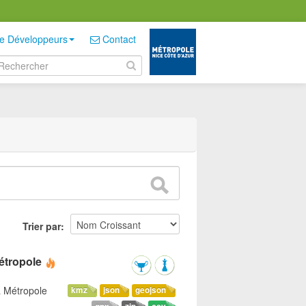
e Développeurs
Contact
Trier par
étropole
a Métropole
kmz
json
geojson