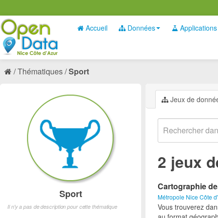
Accueil
Données
Applications
Thématiques
Sport
Jeux de donné
2 jeux 
Cartographie de
Sport
Métropole Nice Côte d
Vous trouverez dan
Il n'y a pas de description pour cette thématique
au format géograph