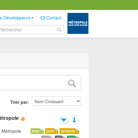
e Développeurs
Contact
Trier par
étropole
a Métropole
kmz
json
geojson