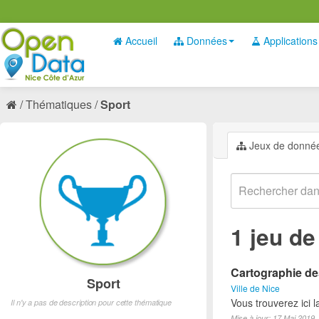
Accueil
Données
Applications
Thématiques
Sport
Jeux de donné
1 jeu d
Cartographie des
Sport
Ville de Nice
Vous trouverez ici l
Il n'y a pas de description pour cette thématique
Mise à jour: 17 Mai 2019