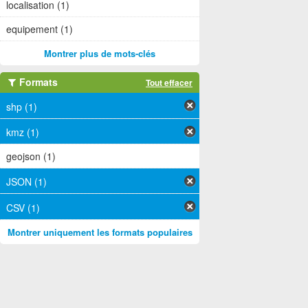
localisation (1)
equipement (1)
Montrer plus de mots-clés
Formats
Tout effacer
shp (1)
kmz (1)
geojson (1)
JSON (1)
CSV (1)
Montrer uniquement les formats populaires