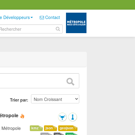
e Développeurs
Contact
Trier par
étropole
a Métropole
kmz
json
geojson