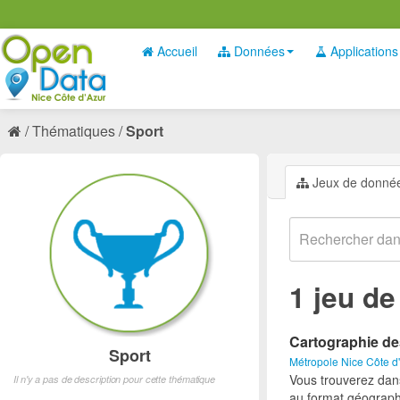
Accueil
Données
Applications
Thématiques
Sport
Jeux de donné
1 jeu d
Cartographie de
Sport
Métropole Nice Côte d
Vous trouverez dan
Il n'y a pas de description pour cette thématique
au format géograph