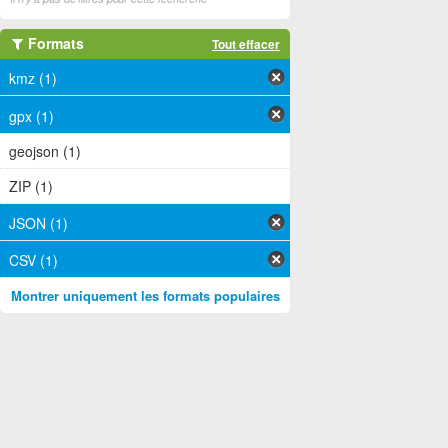
Formats
Tout effacer
kmz (1)
gpx (1)
geojson (1)
ZIP (1)
JSON (1)
CSV (1)
Montrer uniquement les formats populaires