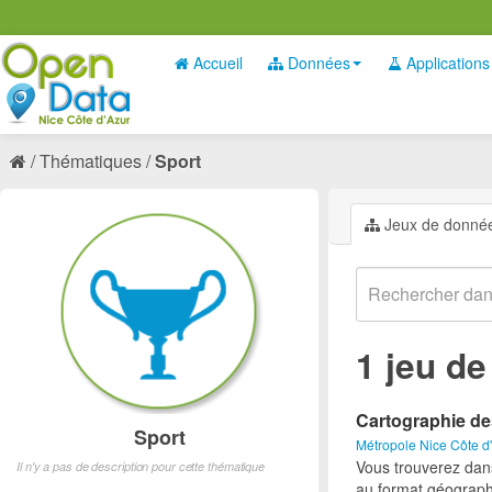
Accueil
Données
Applications
Thématiques
Sport
Jeux de donné
1 jeu d
Cartographie de
Sport
Métropole Nice Côte d
Vous trouverez dan
Il n'y a pas de description pour cette thématique
au format géograph