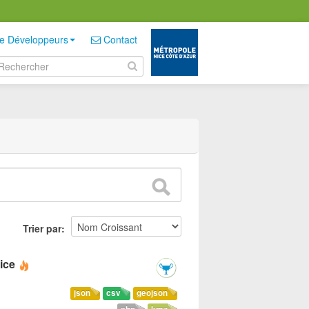
e Développeurs
Contact
Trier par
ice
json
csv
geojson