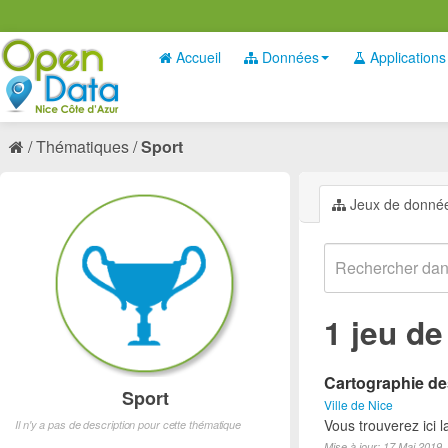
Accueil
Données
Applications
Thématiques
Sport
Jeux de donné
1 jeu d
Cartographie des
Sport
Ville de Nice
Vous trouverez ici l
Il n'y a pas de description pour cette thématique
Mise à jour: 17 Mai 2019