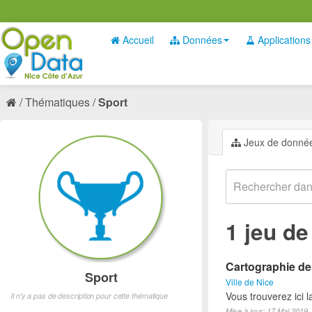
Accueil
Données
Applications
Thématiques
Sport
Jeux de donné
1 jeu d
Cartographie des
Sport
Ville de Nice
Vous trouverez ici l
Il n'y a pas de description pour cette thématique
Mise à jour: 17 Mai 2019