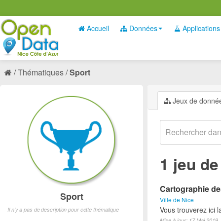
Accueil
Données
Applications
Thématiques
Sport
Jeux de donné
1 jeu d
Cartographie des
Sport
Ville de Nice
Vous trouverez ici l
Il n'y a pas de description pour cette thématique
Mise à jour: 17 Mai 2019