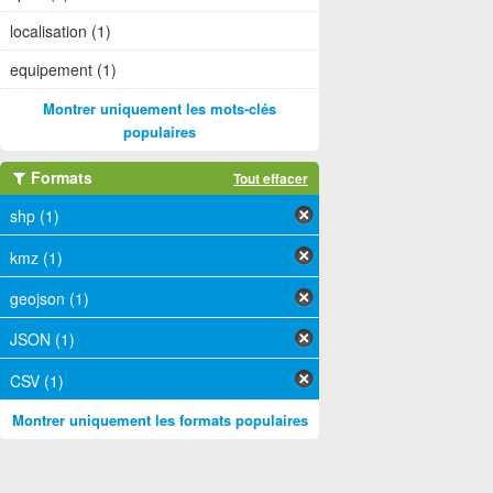
localisation (1)
equipement (1)
Montrer uniquement les mots-clés
populaires
Formats
Tout effacer
shp (1)
kmz (1)
geojson (1)
JSON (1)
CSV (1)
Montrer uniquement les formats populaires