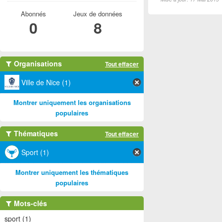
Abonnés
Jeux de données
0
8
Organisations
Tout effacer
Ville de Nice (1)
Montrer uniquement les organisations
populaires
Thématiques
Tout effacer
Sport (1)
Montrer uniquement les thématiques
populaires
Mots-clés
sport (1)