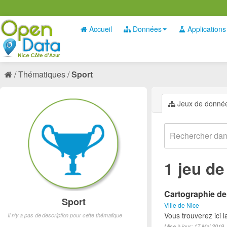
Accueil
Données
Applications
Thématiques
Sport
Jeux de donné
1 jeu d
Cartographie des
Sport
Ville de Nice
Vous trouverez ici l
Il n'y a pas de description pour cette thématique
Mise à jour: 17 Mai 2019