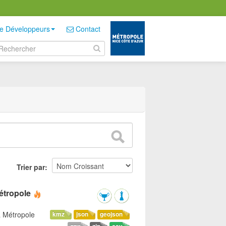
e Développeurs
Contact
Trier par
étropole
a Métropole
kmz
json
geojson