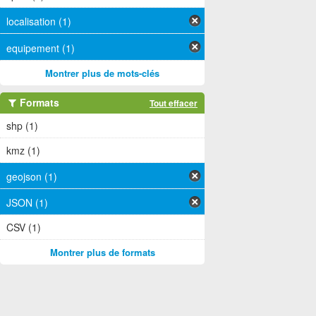
localisation (1)
equipement (1)
Montrer plus de mots-clés
Formats
Tout effacer
shp (1)
kmz (1)
geojson (1)
JSON (1)
CSV (1)
Montrer plus de formats