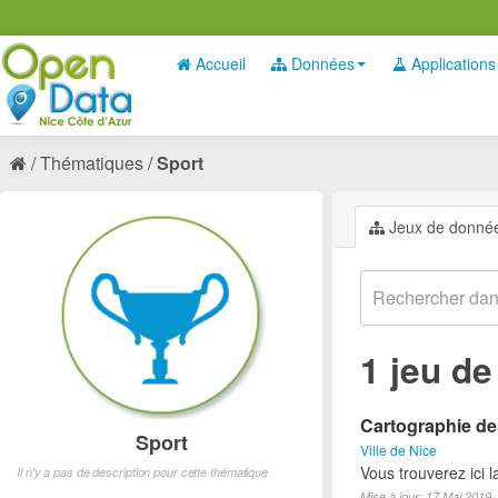
Accueil
Données
Applications
Thématiques
Sport
Jeux de donné
1 jeu d
Cartographie des
Sport
Ville de Nice
Vous trouverez ici l
Il n'y a pas de description pour cette thématique
Mise à jour: 17 Mai 2019