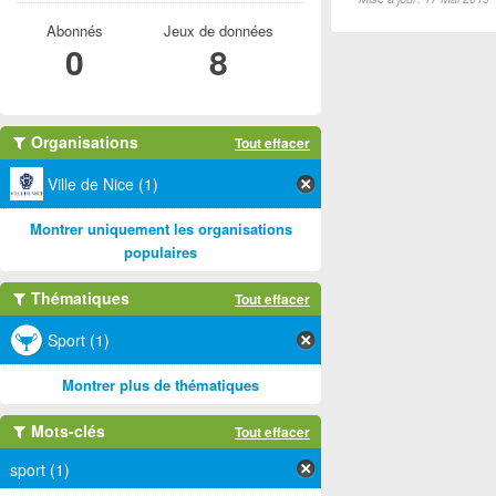
Abonnés
Jeux de données
0
8
Organisations
Tout effacer
Ville de Nice (1)
Montrer uniquement les organisations
populaires
Thématiques
Tout effacer
Sport (1)
Montrer plus de thématiques
Mots-clés
Tout effacer
sport (1)