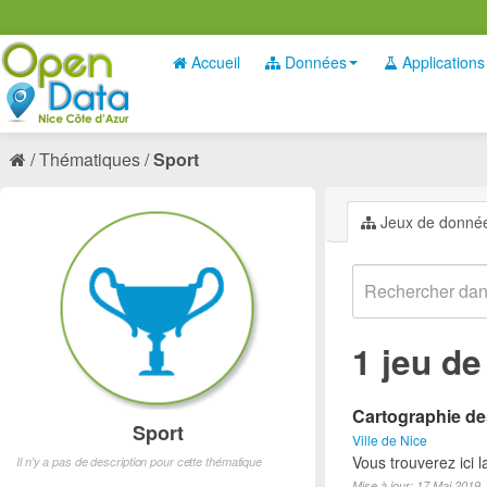
Accueil
Données
Applications
Thématiques
Sport
Jeux de donné
1 jeu d
Cartographie des
Sport
Ville de Nice
Vous trouverez ici l
Il n'y a pas de description pour cette thématique
Mise à jour: 17 Mai 2019