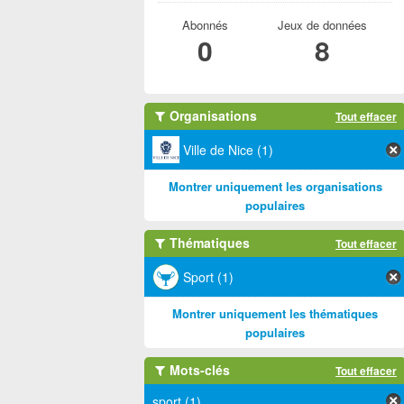
Abonnés
Jeux de données
0
8
Organisations
Tout effacer
Ville de Nice (1)
Montrer uniquement les organisations
populaires
Thématiques
Tout effacer
Sport (1)
Montrer uniquement les thématiques
populaires
Mots-clés
Tout effacer
sport (1)