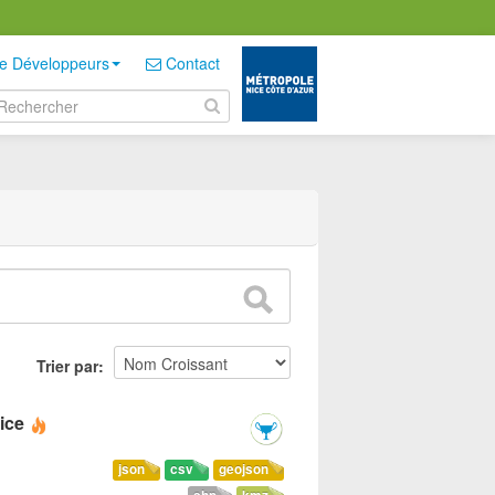
e Développeurs
Contact
Trier par
ice
json
csv
geojson