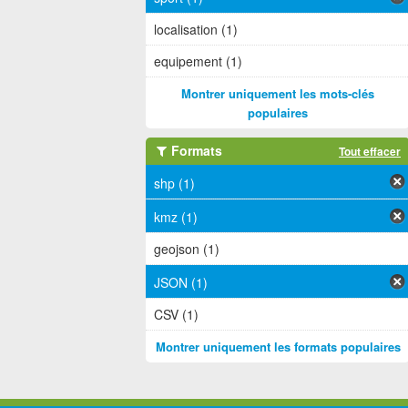
localisation (1)
equipement (1)
Montrer uniquement les mots-clés
populaires
Formats
Tout effacer
shp (1)
kmz (1)
geojson (1)
JSON (1)
CSV (1)
Montrer uniquement les formats populaires