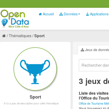
Accueil
Données
Applications
Thématiques
Sport
Jeux de donné
3 jeux 
Liste des visite
Sport
l'Office du Tour
Office de Tourisme Mét
Il n'y a pas de description pour cette thématique
Vous trouverez ici d