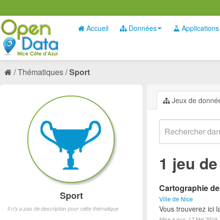
Accueil
Données
Applications
Thématiques
Sport
Jeux de donné
1 jeu d
Cartographie des
Sport
Ville de Nice
Vous trouverez ici l
Il n'y a pas de description pour cette thématique
Mise à jour: 17 Mai 2019