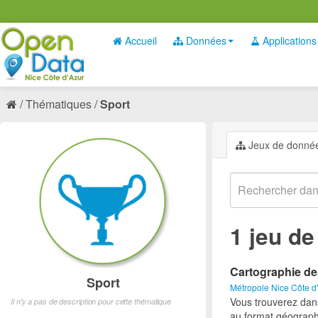
Accueil
Données
Applications
Thématiques
Sport
Jeux de donné
1 jeu d
Cartographie de
Sport
Métropole Nice Côte d
Vous trouverez dan
Il n'y a pas de description pour cette thématique
au format géograph