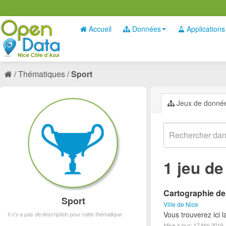
Accueil
Données
Applications
Thématiques
Sport
Jeux de donné
1 jeu d
Cartographie des
Sport
Ville de Nice
Vous trouverez ici l
Il n'y a pas de description pour cette thématique
Mise à jour: 17 Mai 2019