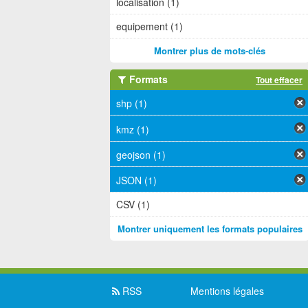
localisation (1)
equipement (1)
Montrer plus de mots-clés
Formats
Tout effacer
shp (1)
kmz (1)
geojson (1)
JSON (1)
CSV (1)
Montrer uniquement les formats populaires
RSS
Mentions légales