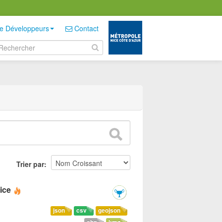
e Développeurs
Contact
Trier par
ice
json
csv
geojson