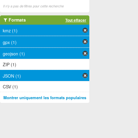
Il n'y a pas de filtres pour cette recherche
Formats
Tout effacer
kmz (1)
gpx (1)
geojson (1)
ZIP (1)
JSON (1)
CSV (1)
Montrer uniquement les formats populaires