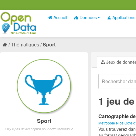
Accueil
Données
Applications
Thématiques
Sport
Jeux de donné
1 jeu d
Cartographie de
Sport
Métropole Nice Côte d
Vous trouverez dan
Il n'y a pas de description pour cette thématique
au format géograph