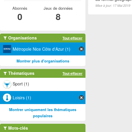
Mise à jour: 17 Mai 2019
Abonnés
Jeux de données
0
8
Organisations
Tout effacer
Métropole Nice Côte d'Azur (1)
Montrer plus d'organisations
Thématiques
Tout effacer
Sport (1)
Loisirs (1)
Montrer uniquement les thématiques
populaires
Mots-clés