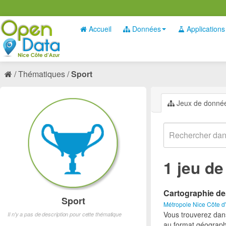
Accueil
Données
Applications
Thématiques
Sport
Jeux de donné
1 jeu d
Cartographie de
Sport
Métropole Nice Côte d
Vous trouverez dan
Il n'y a pas de description pour cette thématique
au format géograph