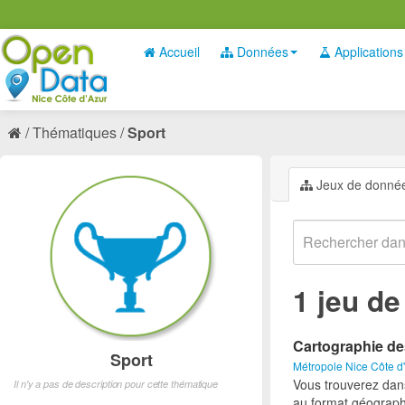
Accueil
Données
Applications
Thématiques
Sport
Jeux de donné
1 jeu d
Cartographie de
Sport
Métropole Nice Côte d
Vous trouverez dan
Il n'y a pas de description pour cette thématique
au format géograph