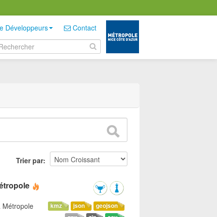
e Développeurs
Contact
Trier par
étropole
a Métropole
kmz
json
geojson