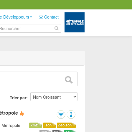
e Développeurs
Contact
Trier par
étropole
a Métropole
kmz
json
geojson