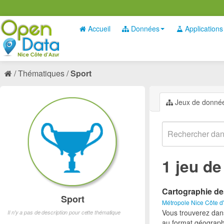
Accueil
Données
Applications
Thématiques
Sport
Jeux de donné
1 jeu d
Cartographie de
Sport
Métropole Nice Côte d
Vous trouverez dan
Il n'y a pas de description pour cette thématique
au format géograph