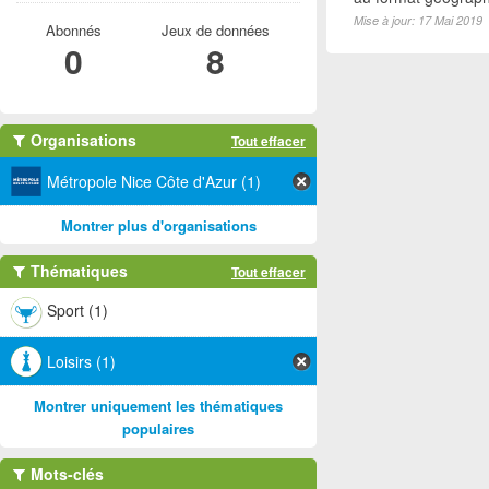
Mise à jour: 17 Mai 2019
Abonnés
Jeux de données
0
8
Organisations
Tout effacer
Métropole Nice Côte d'Azur (1)
Montrer plus d'organisations
Thématiques
Tout effacer
Sport (1)
Loisirs (1)
Montrer uniquement les thématiques
populaires
Mots-clés