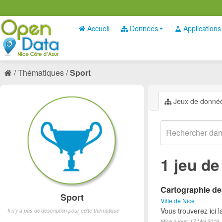
Accueil
Données
Applications
Thématiques
Sport
Jeux de donné
1 jeu d
Cartographie des
Sport
Ville de Nice
Vous trouverez ici l
Il n'y a pas de description pour cette thématique
Mise à jour: 17 Mai 2019