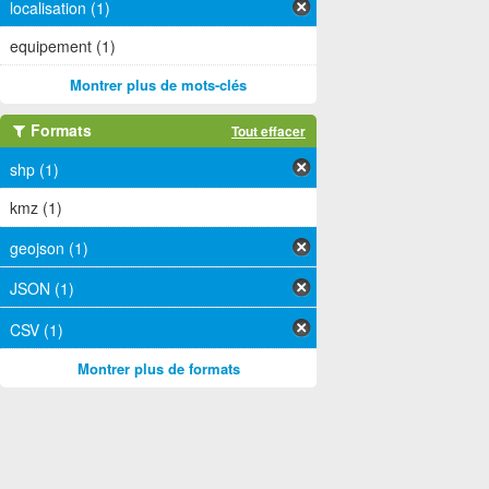
localisation (1)
equipement (1)
Montrer plus de mots-clés
Formats
Tout effacer
shp (1)
kmz (1)
geojson (1)
JSON (1)
CSV (1)
Montrer plus de formats