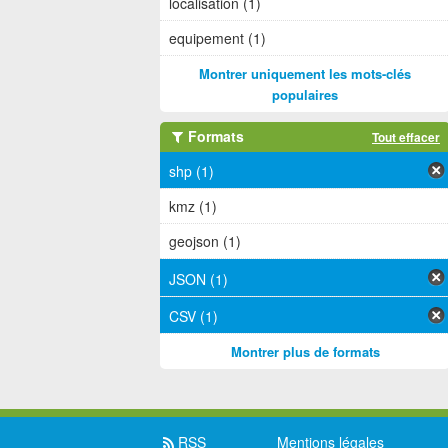
localisation (1)
equipement (1)
Montrer uniquement les mots-clés
populaires
Formats
Tout effacer
shp (1)
kmz (1)
geojson (1)
JSON (1)
CSV (1)
Montrer plus de formats
RSS
Mentions légales