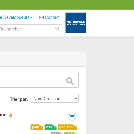
e Développeurs
Contact
Trier par
ice
json
csv
geojson