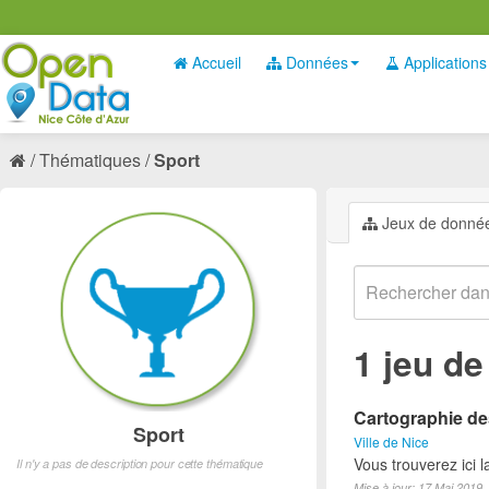
Accueil
Données
Applications
Thématiques
Sport
Jeux de donné
1 jeu d
Cartographie des
Sport
Ville de Nice
Vous trouverez ici l
Il n'y a pas de description pour cette thématique
Mise à jour: 17 Mai 2019