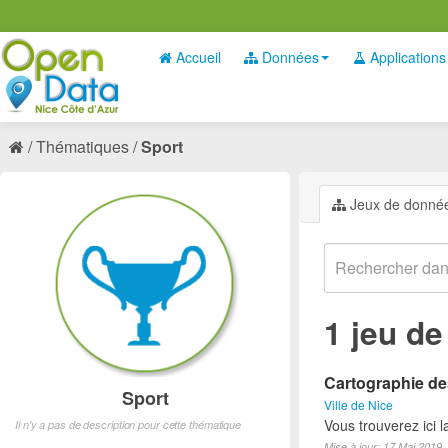
Accueil
Données
Applications
Thématiques
Sport
Jeux de donné
1 jeu d
Cartographie des
Sport
Ville de Nice
Vous trouverez ici l
Il n'y a pas de description pour cette thématique
Mise à jour: 17 Mai 2019