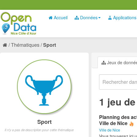
Accueil
Données
Applications
Thématiques
Sport
Jeux de donné
1 jeu d
Planning des act
Sport
Ville de Nice
Ville de Nice
Il n'y a pas de description pour cette thématique
Vous trouverez ici 