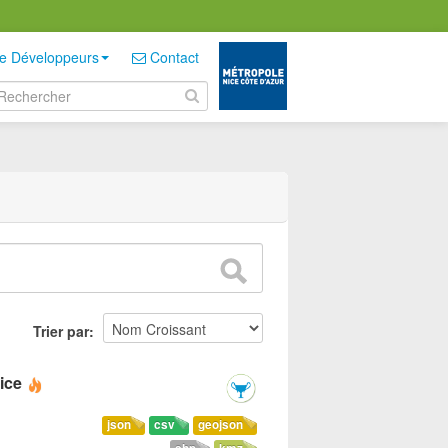
e Développeurs
Contact
Trier par
ice
json
csv
geojson