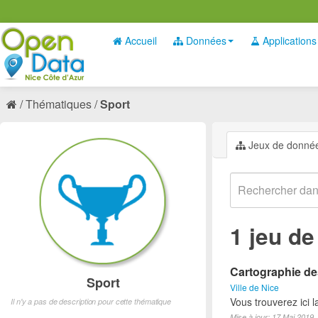
Accueil
Données
Applications
Thématiques
Sport
Jeux de donné
1 jeu d
Cartographie des
Sport
Ville de Nice
Vous trouverez ici l
Il n'y a pas de description pour cette thématique
Mise à jour: 17 Mai 2019