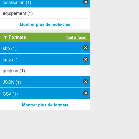
localisation (1)
equipement (1)
Montrer plus de mots-clés
Formats
Tout effacer
shp (1)
kmz (1)
geojson (1)
JSON (1)
CSV (1)
Montrer plus de formats