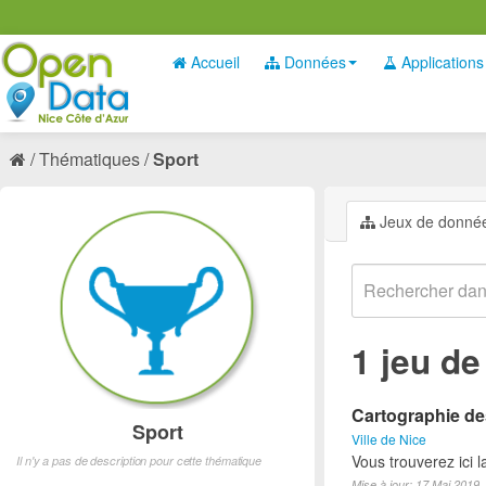
Accueil
Données
Applications
Thématiques
Sport
Jeux de donné
1 jeu d
Cartographie des
Sport
Ville de Nice
Vous trouverez ici l
Il n'y a pas de description pour cette thématique
Mise à jour: 17 Mai 2019