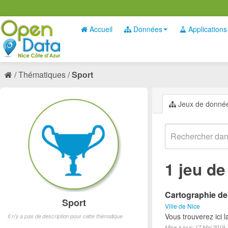
Accueil
Données
Applications
Thématiques
Sport
Jeux de donné
1 jeu d
Cartographie des
Sport
Ville de Nice
Vous trouverez ici l
Il n'y a pas de description pour cette thématique
Mise à jour: 17 Mai 2019