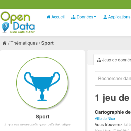
Accueil
Données
Applications
Thématiques
Sport
Jeux de donné
1 jeu d
Cartographie des
Sport
Ville de Nice
Vous trouverez ici l
Il n'y a pas de description pour cette thématique
Mise à jour: 17 Mai 2019