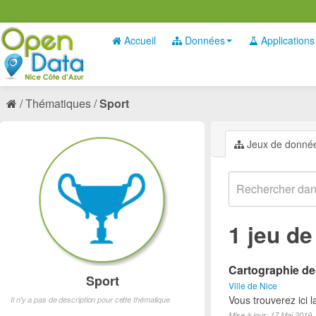
Accueil
Données
Applications
Thématiques
Sport
Jeux de donné
1 jeu d
Cartographie des
Sport
Ville de Nice
Vous trouverez ici l
Il n'y a pas de description pour cette thématique
Mise à jour: 17 Mai 2019