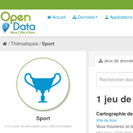
Accueil
Données
Applications
Thématiques
Sport
Jeux de donné
1 jeu d
Cartographie des
Sport
Ville de Nice
Vous trouverez ici l
Il n'y a pas de description pour cette thématique
Mise à jour: 17 Mai 2019