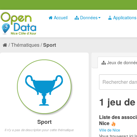
Accueil
Données
Applications
Thématiques
Sport
Jeux de donné
1 jeu d
Liste des associ
Sport
Nice
Ville de Nice
Il n'y a pas de description pour cette thématique
Vous trouverez ici l