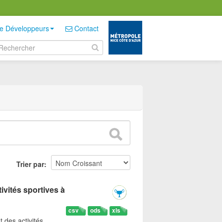
e Développeurs
Contact
Trier par
ivités sportives à
csv
ods
xls
t des activités