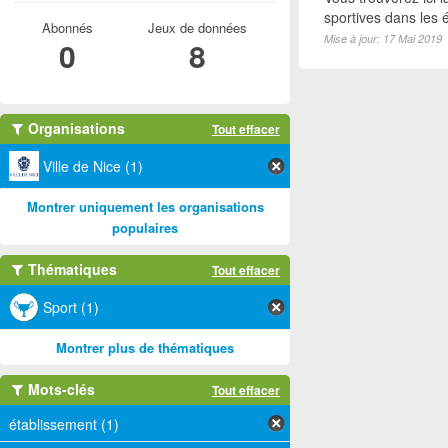
sportives dans les é
Abonnés
Jeux de données
Mise à jour: 17 Mai 2019
0
8
Organisations
Tout effacer
Ville de Nice (1)
Montrer uniquement les organisations
populaires
Thématiques
Tout effacer
Sport (1)
Montrer plus de thématiques
Mots-clés
Tout effacer
établissement (1)