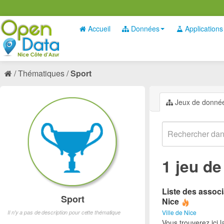
Accueil
Données
Applications
Thématiques
Sport
Jeux de donné
1 jeu d
Liste des associ
Sport
Nice
Ville de Nice
Il n'y a pas de description pour cette thématique
Vous trouverez ici l